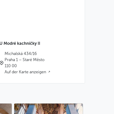
U Modré kachničky II
Michalská 434/16
Praha 1 – Staré Město
110 00
Auf der Karte anzeigen