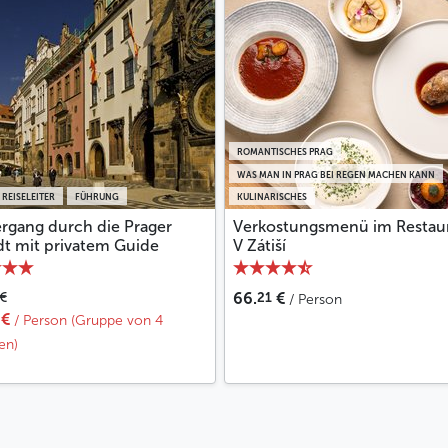
ROMANTISCHES PRAG
WAS MAN IN PRAG BEI REGEN MACHEN KANN
 REISELEITER
FÜHRUNG
KULINARISCHES
ergang durch die Prager
Verkostungsmenü im Restau
dt mit privatem Guide
V Zátiší
21
€
66.
€
/ Person
€
/ Person (Gruppe von 4
en)