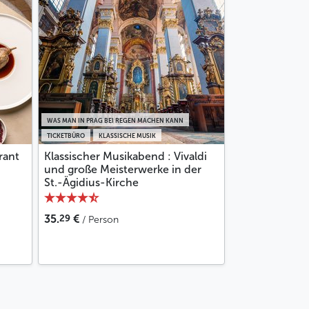
WAS MAN IN PRAG BEI REGEN MACHEN KANN
TICKETBÜRO
KLASSISCHE MUSIK
rant
Klassischer Musikabend : Vivaldi
und große Meisterwerke in der
St.-Ägidius-Kirche
29
35.
€
/ Person