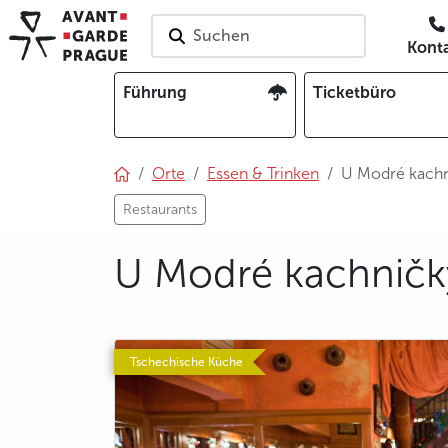
Suchen
Kont
Führung
Ticketbüro
Orte
Essen & Trinken
U Modré kachni
Restaurants
U Modré kachničky
photo 5
Tschechische Küche