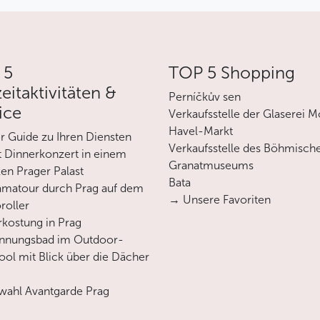
 5
TOP 5 Shopping
zeitaktivitäten &
Perníčkův sen
ice
Verkaufsstelle der Glaserei M
Havel-Markt
er Guide zu Ihren Diensten
Verkaufsstelle des Böhmisch
 Dinnerkonzert in einem
Granatmuseums
en Prager Palast
Bata
matour durch Prag auf dem
→ Unsere Favoriten
roller
rkostung in Prag
annungsbad im Outdoor-
ool mit Blick über die Dächer
ahl Avantgarde Prag