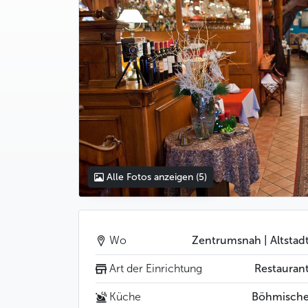
Alle Fotos anzeigen
(5)
Wo
Zentrumsnah | Altstad
Art der Einrichtung
Restauran
Küche
Böhmisch