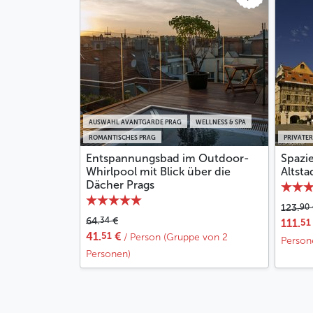
AUSWAHL AVANTGARDE PRAG
WELLNESS & SPA
ROMANTISCHES PRAG
PRIVATER
Entspannungsbad im Outdoor-
Spazi
Whirlpool mit Blick über die
Altsta
Dächer Prags
90
123.
34
64.
€
51
111.
51
41.
€
/ Person (Gruppe von 2
Person
Personen)