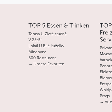
TOP 5 Essen & Trinken
TOP
Frei
Terasa U Zlaté studně
Serv
V Zátiší
Lokál U Bílé kuželky
Privat
Mincovna
Mozart
500 Restaurant
barock
→ Unsere Favoriten
Panora
Elektro
Bierve
Entsp
Whirlp
Prags
→ Ausw