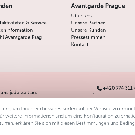
nden
Avantgarde Prague
Über uns
itaktivitäten & Service
Unsere Partner
teninformation
Unsere Kunden
l Avantgarde Prag
Pressestimmen
Kontakt
+420 774 311
 uns jederzeit an.
tern, um Ihnen ein besseres Surfen auf der Website zu ermög
erefreiheitserklärung
Manage consent
Sitemap
 Für weitere Informationen und um eine Konfiguration zu erhalt
ersurfen, erklären Sie sich mit diesen Bestimmungen und Bedin