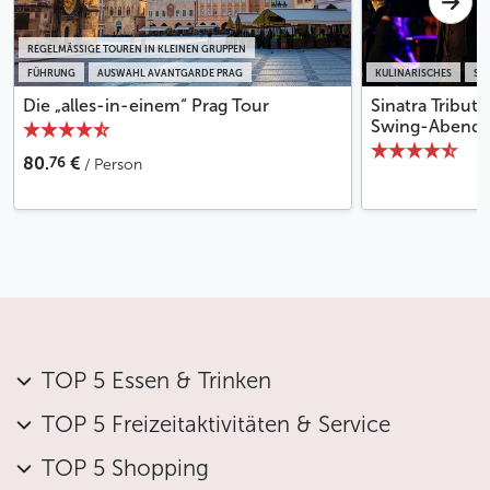
REGELMÄSSIGE TOUREN IN KLEINEN GRUPPEN
FÜHRUNG
AUSWAHL AVANTGARDE PRAG
KULINARISCHES
SH
Die „alles-in-einem“ Prag Tour
Sinatra Tribute
Swing-Abend
76
80.
€
/ Person
TOP 5 Essen & Trinken
TOP 5 Freizeitaktivitäten & Service
TOP 5 Shopping