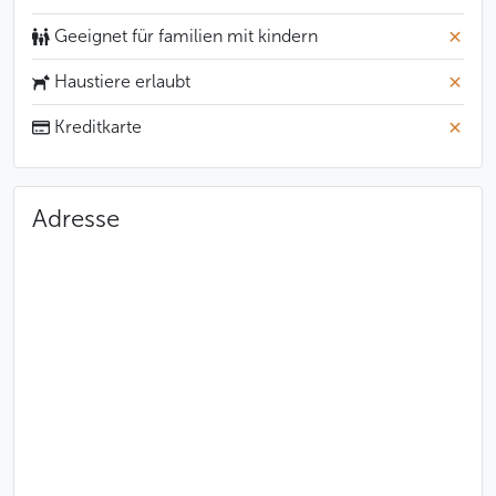
er hier in Prag bekommen, damit man ihn nicht mit
Geeignet für familien mit kindern
einem anderen Glen verwechselt – mit Glen Emery,
der hier in den 90er Jahren die damals populäre
Haustiere erlaubt
Jo's Bar betrieben hatte.
Kreditkarte
Weniger
Adresse