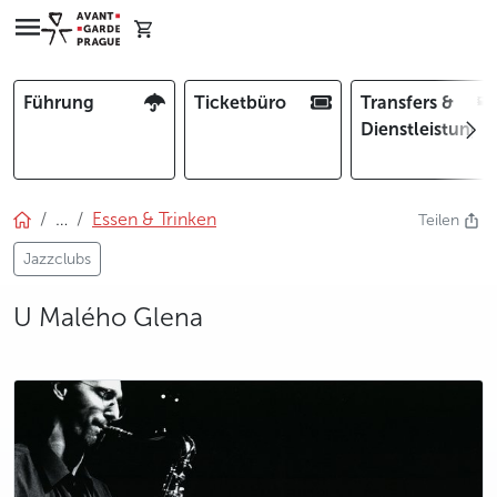
Führung
Ticketbüro
Transfers &
Dienstleistunge
…
Essen & Trinken
Teilen
Jazzclubs
U Malého Glena