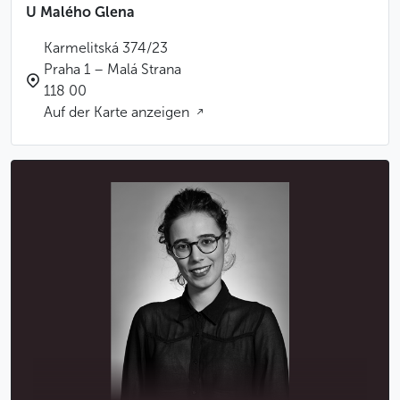
U Malého Glena
Karmelitská 374/23
Praha 1 – Malá Strana
118 00
Auf der Karte anzeigen