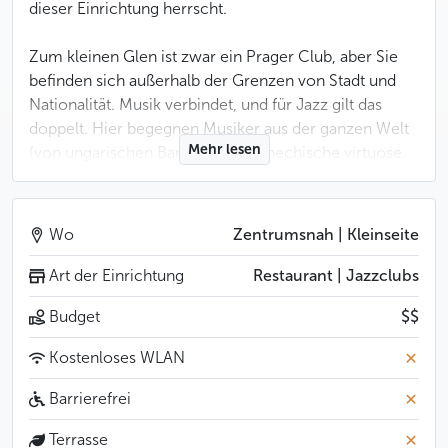
dieser Einrichtung herrscht.
Zum kleinen Glen ist zwar ein Prager Club, aber Sie
befinden sich außerhalb der Grenzen von Stadt und
Nationalität. Musik verbindet, und für Jazz gilt das
doppelt. Hier begegnen Musiker aus der ganzen Welt
Mehr lesen
(von ungarischen Bands, über tschechische virtuose
Solisten bis hin zu amerikanischen Gruppen) den
Pragern, aber auch den Besuchern vom anderen Ende
der Welt. Am Sonntag kann jeder zum Jammen ins
Wo
Zentrumsnah | Kleinseite
Glen kommen, auch wenn er nicht im Programm
steht.
Art der Einrichtung
Restaurant | Jazzclubs
Budget
$$
Der kleine Glen ist übrigens keine mythische Figur,
sondern der Besitzer selbst: der amerikanische
Kostenloses WLAN
Unternehmer Glenn Spicker, der in Prag die Bistro-
Kette Bohemia Bagel gegründet hat (es gibt sie bis
Barrierefrei
heute und sie liefert die Bagels auch an Starbucks und
Terrasse
andere Einrichtungen). Den Spitznamen „kleiner“ hat