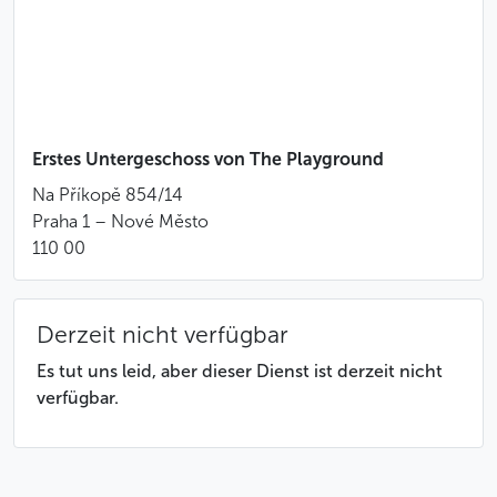
empfohlen.
Personen unter dem Einfluss von Alkohol,
Drogen oder Betäubungsmitteln ist der Zutritt
verboten.
Falls Sie mehr als 12 Spieler sind, kontaktieren Sie
uns bitte zwecks Reservierung!
Erstes Untergeschoss von The Playground
Besondere Stornobedingungen
Na Příkopě 854/14
Das Eintrittsgeld wird nicht erstattet; die Reservierung
Praha 1 – Nové Město
eines anderen Termins ist möglich.
110 00
Weniger
Derzeit nicht verfügbar
Es tut uns leid, aber dieser Dienst ist derzeit nicht
verfügbar.