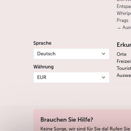
Entsp
Whirlp
Prags
→ Ausw
Sprache
Erku
Deutsch
Orte
Freize
Währung
Touris
Auswah
EUR
Brauchen Sie Hilfe?
Keine Sorge, wir sind für Sie da! Rufen Sie