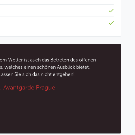
n Künstler der Jazzszene auf dem Programm. Die
 und loben die lockere Atmosphäre, die Qualität der
hnliches Abendessen im Herzen Prags zu erleben.
n
, das Schiff legt um 20:30 Uhr ab.
rogramm des Schiffes Jazzboat anzusehen.
em Wetter ist auch das Betreten des offenen
ine Garantie auf einen eigenen Tisch verbunden.
, welches einen schönen Ausblick bietet,
mit anderen Besuchern teilen.
Lassen Sie sich das nicht entgehen!
ahlt man für jeden Sitzplatz extra.
rund und befinden sich am Fenster. Deshalb werden
, Avantgarde Prague
ter sitzen.
iffen, sie werden in bar oder mit Karte bezahlt.