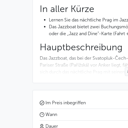
In aller Kürze
Lernen Sie das nächtliche Prag im Jaz
Das Jazzboat bietet zwei Buchungsmög
oder die „Jazz and Dine“-Karte (Fahrt
Hauptbeschreibung
Das Jazzboat, das bei der Svatopluk-Čech
Pariser Straße (Pařížská) vor Anker liegt,
sich durch das nächtliche Prag mit seinen 
der Nacht an Schönheit gewinnen. Die Karl
hrad), die Kleinseite (Malá strana), das Nat
Krone oder die Hochburg (Vyšehrad)… an al
Abends satt sehen können.
Im Preis inbegriffen
Wie es der Name Jazzboat andeutet, spielt 
Wann
seinen Facetten: traditioneller Jazz, Stan
Dauer
Ethnojazz oder einfach Swing und Blues. J