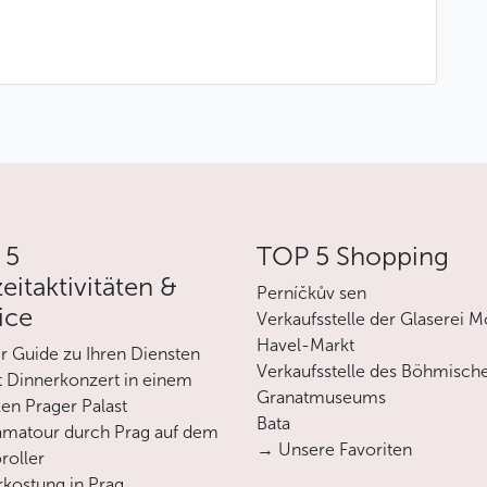
etränke) sind nicht im Preis inbegriffen, sie werden
dingungen
Beginn: gebührenfrei
 5
TOP 5 Shopping
or Beginn: Berechnung des vollen Betrags
zeitaktivitäten &
Perníčkův sen
ice
Verkaufsstelle der Glaserei M
Weniger
Havel-Markt
er Guide zu Ihren Diensten
Verkaufsstelle des Böhmisch
 Dinnerkonzert in einem
Granatmuseums
en Prager Palast
Bata
matour durch Prag auf dem
→ Unsere Favoriten
roller
rkostung in Prag