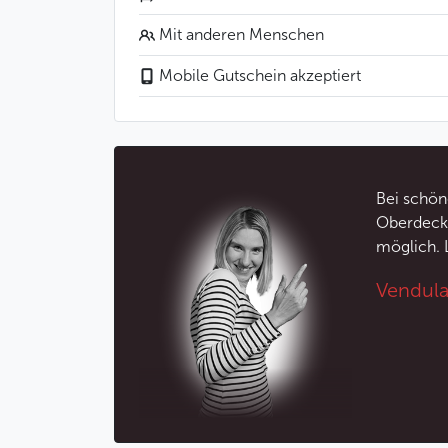
Interpretationen der besten tschechische
Mit anderen Menschen
Besucher Prags schätzen das Jazzboat sehr
Musik und die Möglichkeit, ein außergewö
Mobile Gutschein akzeptiert
Das sollten Sie wisse
Sie können ab 20:00 Uhr an Bord gehen
Klicken Sie hier, um sich das Musikp
Bei schön
Achtung: Mit einer Reservierung ist ke
Oberdecks
Möglicherweise werden Sie den Tisch 
möglich. 
Für eine Tischreservierung am Fenster z
Alle Tische am Bug des Schiffes sind 
Vendula
einige Gäste mit dem Rücken zum Fens
Die Getränke sind nicht im Preis inbegr
Menü
Hähnchenmenü: