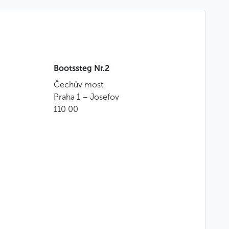
a, Preiselbeeren und frischem Gebäck
toffelgratin und Rahmsauce mit Calvados und
Bootssteg Nr.2
Čechův most
a, Preiselbeeren und frischem Gebäck
Praha 1 – Josefov
t mit Kräutern, Kartoffelstampf mit Kraut und
110 00
felgratin, Dillsoße