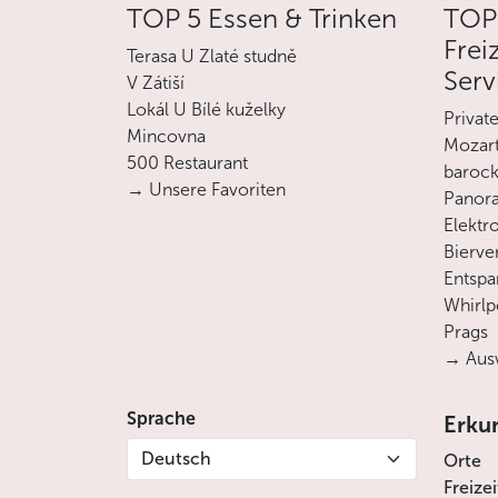
TOP 5 Essen & Trinken
TOP
Frei
Terasa U Zlaté studně
Serv
V Zátiší
Lokál U Bílé kuželky
Privat
Mincovna
Mozart
500 Restaurant
barock
→ Unsere Favoriten
Panora
Elektro
Bierve
Entsp
Whirlp
Prags
→ Ausw
Sprache
Erku
Deutsch
Orte
Freize