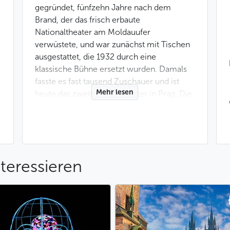
gegründet, fünfzehn Jahre nach dem
Brand, der das frisch erbaute
Nationaltheater am Moldauufer
verwüstete, und war zunächst mit Tischen
ausgestattet, die 1932 durch eine
klassische Bühne ersetzt wurden. Damals
fasste es fast tausend Zuschauer und ist
Mehr lesen
heute das zweitgrößte Theater in Prag. Die
Überschwemmung von 2002 beschädigte
die reichen neobarocken Dekorationen,
die seitdem renoviert wurden.
Die Truppe des Karlín-Musiktheaters zog
teressieren
1945 in das Gebäude ein. Sie produzierte
hauptsächlich Operetten und Musicals, die
schnell die Gunst des Publikums erlangten
und auch kommerziell ein großer Erfolg
waren. Das Theater beherbergte auch eine
große Anzahl von Truppen, Ensembles,