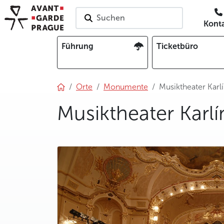
Suchen
Kont
Führung
Ticketbüro
Orte
Monumente
Musiktheater Karl
Musiktheater Karlí
photo 5
photo 6