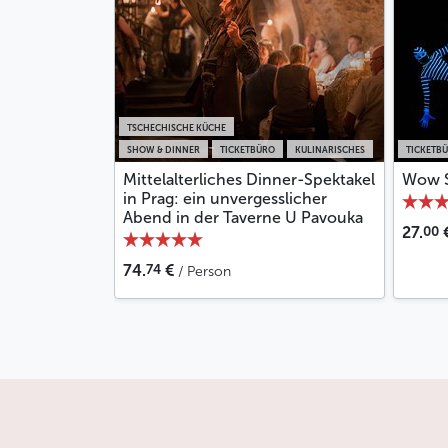
TSCHECHISCHE KÜCHE
SHOW & DINNER
TICKETBÜRO
KULINARISCHES
TICKETB
Mittelalterliches Dinner-Spektakel
Wow 
in Prag: ein unvergesslicher
Abend in der Taverne U Pavouka
00
27.
74
74.
€
/ Person