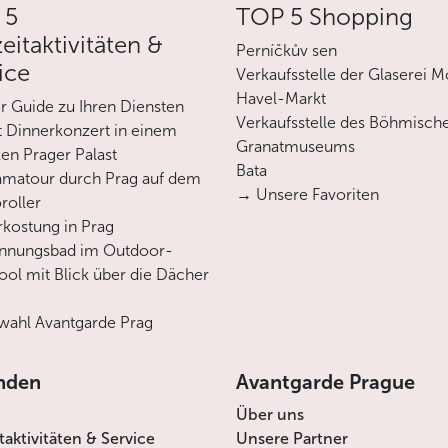
 5
TOP 5 Shopping
zeitaktivitäten &
Perníčkův sen
ice
Verkaufsstelle der Glaserei M
Havel-Markt
er Guide zu Ihren Diensten
Verkaufsstelle des Böhmisch
 Dinnerkonzert in einem
Granatmuseums
en Prager Palast
Bata
matour durch Prag auf dem
→ Unsere Favoriten
roller
rkostung in Prag
annungsbad im Outdoor-
ool mit Blick über die Dächer
ahl Avantgarde Prag
nden
Avantgarde Prague
Über uns
itaktivitäten & Service
Unsere Partner