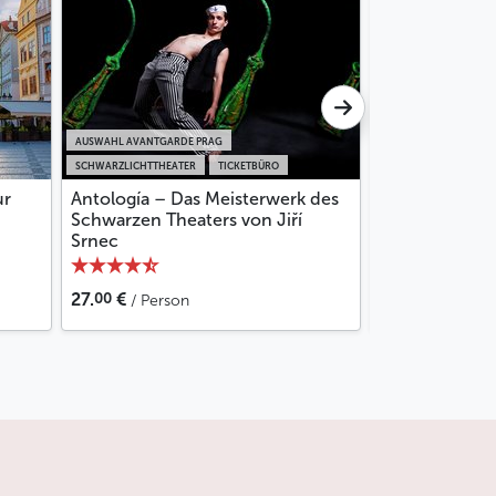
AUSWAHL AVANTGARDE PRAG
SCHWARZLICHTTHEATER
TICKETBÜRO
FÜHRUNG
PRIVATE
ur
Antología – Das Meisterwerk des
Privater Guid
Schwarzen Theaters von Jiří
Srnec
25
95.
€
72
85.
€
/ Perso
00
27.
€
/ Person
Personen)