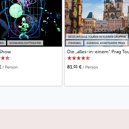
Zirkuskünstlern und Nummern aller Art.
Der Musiker, Komponist, Schauspieler und
Regisseur Karel Hašler ist sicherlich die
Persönlichkeit, die das Theater am meisten
geprägt hat.
REGELMÄSSIGE TOUREN IN KLEINEN GRUPPEN
ÜRO
SCHWARZLICHTTHEATER
FÜHRUNG
AUSWAHL AVANTGARDE PRAG
Weniger
Show
Die „alles-in-einem“ Prag To
01
€
81.
€
/ Person
/ Person