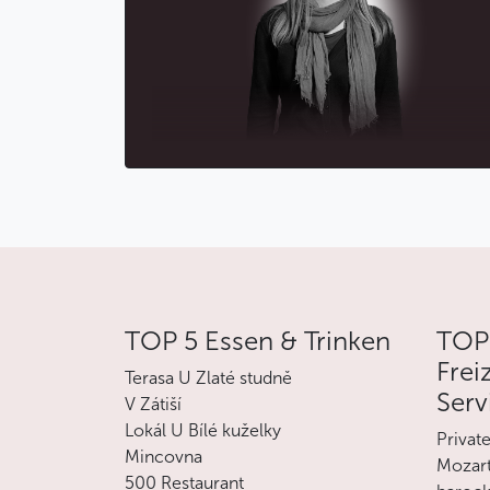
TOP 5 Essen & Trinken
TOP
Frei
Terasa U Zlaté studně
Serv
V Zátiší
Lokál U Bílé kuželky
Privat
Mincovna
Mozart
500 Restaurant