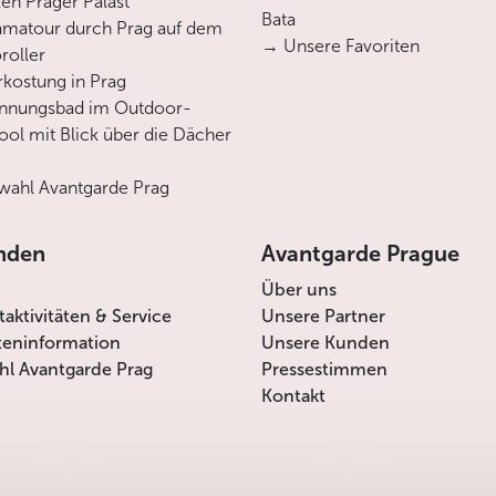
en Prager Palast
Bata
matour durch Prag auf dem
→ Unsere Favoriten
roller
rkostung in Prag
annungsbad im Outdoor-
ool mit Blick über die Dächer
ahl Avantgarde Prag
nden
Avantgarde Prague
Über uns
itaktivitäten & Service
Unsere Partner
teninformation
Unsere Kunden
l Avantgarde Prag
Pressestimmen
Kontakt