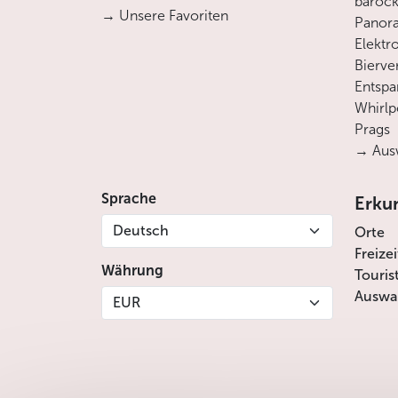
barock
→ Unsere Favoriten
Panora
Elektro
Bierve
Entsp
Whirlp
Prags
→ Ausw
Sprache
Erku
Deutsch
Orte
Freize
Währung
Touris
Auswah
EUR