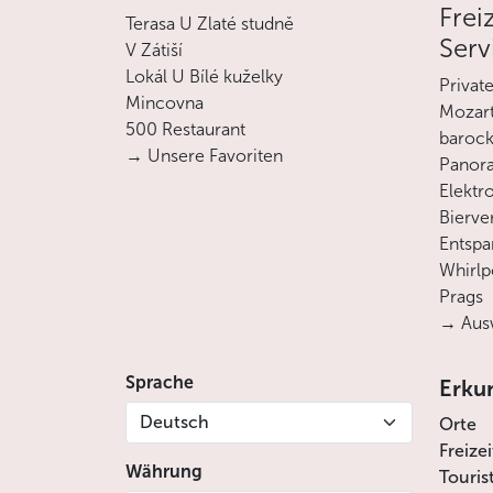
Frei
Terasa U Zlaté studně
Serv
V Zátiší
Lokál U Bílé kuželky
Privat
Mincovna
Mozart
500 Restaurant
barock
→ Unsere Favoriten
Panora
Elektro
Bierve
Entsp
Whirlp
Prags
→ Ausw
Sprache
Erku
Deutsch
Orte
Freize
Währung
Touris