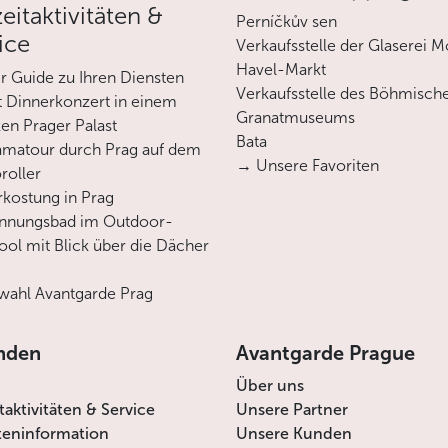
zeitaktivitäten &
Perníčkův sen
ice
Verkaufsstelle der Glaserei M
Havel-Markt
er Guide zu Ihren Diensten
Verkaufsstelle des Böhmisch
 Dinnerkonzert in einem
Granatmuseums
en Prager Palast
Bata
matour durch Prag auf dem
→ Unsere Favoriten
roller
rkostung in Prag
annungsbad im Outdoor-
ool mit Blick über die Dächer
ahl Avantgarde Prag
nden
Avantgarde Prague
Über uns
itaktivitäten & Service
Unsere Partner
teninformation
Unsere Kunden