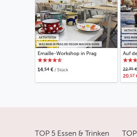
AKTIVITÄ
AKTIVITÄTEN
WAS MAN
WAS MAN IN PRAG BEI REGEN MACHEN KANN
AUSWAHL
Emaille-Workshop in Prag
Auf d
54
85
14.
€
22.
€
/ Stück
57
20.
TOP 5 Essen & Trinken
TOP