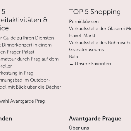
 5
TOP 5 Shopping
zeitaktivitäten &
Perníčkův sen
ice
Verkaufsstelle der Glaserei M
Havel-Markt
er Guide zu Ihren Diensten
Verkaufsstelle des Böhmisch
 Dinnerkonzert in einem
Granatmuseums
en Prager Palast
Bata
matour durch Prag auf dem
→ Unsere Favoriten
roller
rkostung in Prag
annungsbad im Outdoor-
ool mit Blick über die Dächer
ahl Avantgarde Prag
nden
Avantgarde Prague
Über uns