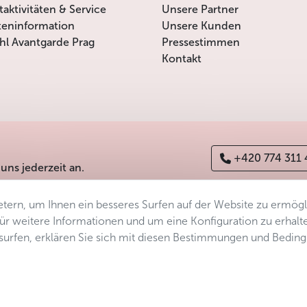
itaktivitäten & Service
Unsere Partner
teninformation
Unsere Kunden
l Avantgarde Prag
Pressestimmen
Kontakt
+420 774 311
 uns jederzeit an.
tern, um Ihnen ein besseres Surfen auf der Website zu ermög
erefreiheitserklärung
Manage consent
Sitemap
 Für weitere Informationen und um eine Konfiguration zu erhalt
ersurfen, erklären Sie sich mit diesen Bestimmungen und Bedin
s.r.o.