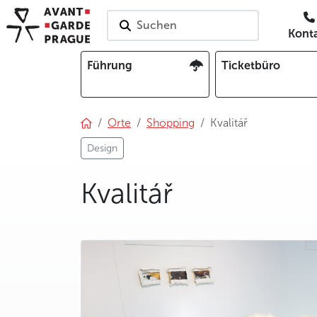
Suchen
Kont
Führung
Ticketbüro
Orte
Shopping
Kvalitář
Design
Kvalitář
photo 5
photo 6
photo 7