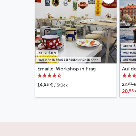
AKTIVITÄ
AKTIVITÄTEN
WAS MAN
WAS MAN IN PRAG BEI REGEN MACHEN KANN
AUSWAHL
Emaille-Workshop in Prag
Auf d
53
83
14.
€
22.
€
/ Stück
55
20.