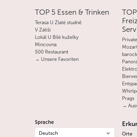
TOP 5 Essen & Trinken
TOP
Frei
Terasa U Zlaté studně
Serv
V Zátiší
Lokál U Bílé kuželky
Privat
Mincovna
Mozart
500 Restaurant
barock
→ Unsere Favoriten
Panora
Elektro
Bierve
Entsp
Whirlp
Prags
→ Ausw
Sprache
Erku
Deutsch
Orte