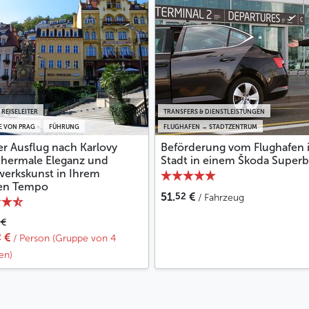
Schlosskurbädern (“Zámecké Lázně”) in der Nähe der
rt empfohlen).
eums Moser, der berühmtesten Kristallfabrik
 REISELEITER
TRANSFERS & DIENSTLEISTUNGEN
E VON PRAG
FÜHRUNG
FLUGHAFEN → STADTZENTRUM
rfinders des Kräuterlikörs Becherovka.
er Ausflug nach Karlovy
Beförderung vom Flughafen i
 thermale Eleganz und
Stadt in einem Škoda Superb
Weniger
erkskunst in Ihrem
en Tempo
52
51.
€
/ Fahrzeug
€
2
€
/ Person (Gruppe von 4
en)