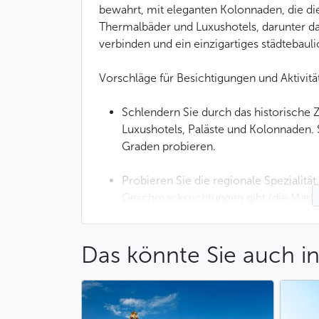
bewahrt, mit eleganten Kolonnaden, die d
Thermalbäder und Luxushotels, darunter d
verbinden und ein einzigartiges städtebaul
Vorschläge für Besichtigungen und Aktivitä
Schlendern Sie durch das historische 
Luxushotels, Paläste und Kolonnaden.
Graden probieren.
Probieren Sie die regionale Spezialität
Geschmacksrichtungen gibt (die Marke 
Fahren Sie mit der Standseilbahn hint
Das könnte Sie auch in
einen herrlichen Blick über die Stadt h
Machen Sie einen Spaziergang in den 
angelegt sind und tolle Aussichten bie
skok”) oder der Aussichtspunkt Karl IV.