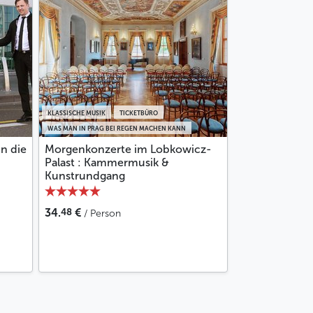
KLASSISCHE MUSIK
TICKETBÜRO
WAS MAN IN PRAG BEI REGEN MACHEN KANN
n die
Morgenkonzerte im Lobkowicz-
Palast : Kammermusik &
Kunstrundgang
48
34.
€
/ Person