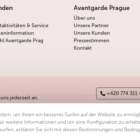
nden
Avantgarde Prague
Über uns
itaktivitäten & Service
Unsere Partner
teninformation
Unsere Kunden
l Avantgarde Prag
Pressestimmen
Kontakt
+420 774 311
 uns jederzeit an.
tern, um Ihnen ein besseres Surfen auf der Website zu ermög
erefreiheitserklärung
Manage consent
Sitemap
 Für weitere Informationen und um eine Konfiguration zu erhalt
ersurfen, erklären Sie sich mit diesen Bestimmungen und Bedin