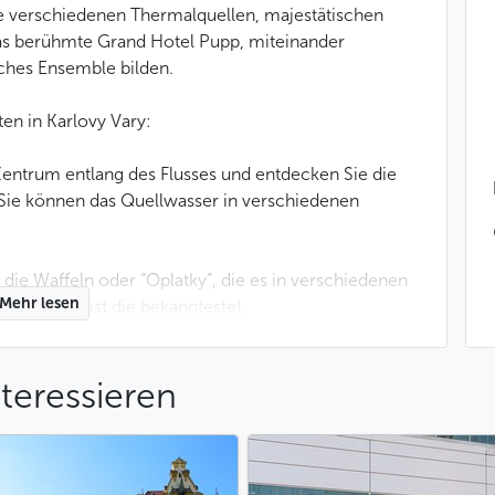
ie verschiedenen Thermalquellen, majestätischen
as berühmte Grand Hotel Pupp, miteinander
iches Ensemble bilden.
ten in Karlovy Vary:
Zentrum entlang des Flusses und entdecken Sie die
 Sie können das Quellwasser in verschiedenen
, die Waffeln oder “Oplatky”, die es in verschiedenen
Mehr lesen
Kolonáda ist die bekannteste).
er dem Grand Hôtel Pupp hinauf, von wo aus Sie
teressieren
aben.
Wäldern rund um die Stadt, wo die Wege sehr gut
ten. Empfehlenswert: der “Hirschsprung” (“Jelení