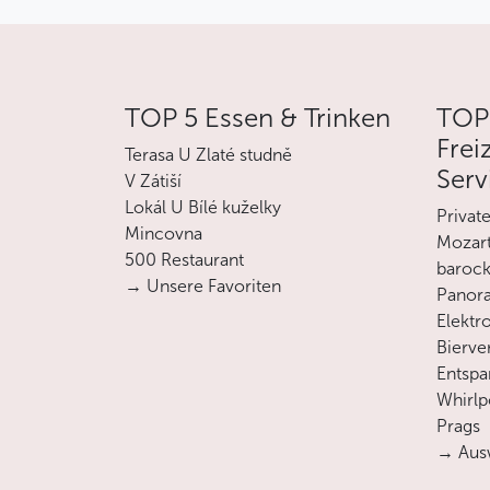
TOP 5 Essen & Trinken
TOP
Frei
Terasa U Zlaté studně
Serv
V Zátiší
Lokál U Bílé kuželky
Privat
Mincovna
Mozart
500 Restaurant
barock
→ Unsere Favoriten
Panora
Elektro
Bierve
Entsp
Whirlp
Prags
→ Ausw