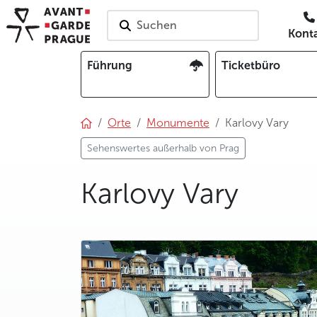
Suchen
Kont
Führung
Ticketbüro
Orte
Monumente
Karlovy Vary
Sehenswertes außerhalb von Prag
Karlovy Vary
photo 5
photo 6
photo 7