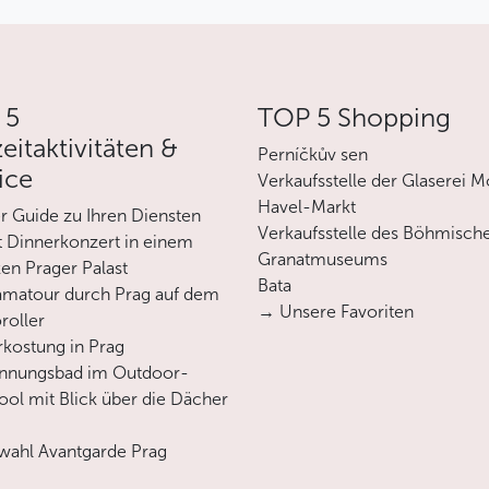
 5
TOP 5 Shopping
zeitaktivitäten &
Perníčkův sen
ice
Verkaufsstelle der Glaserei M
Havel-Markt
er Guide zu Ihren Diensten
Verkaufsstelle des Böhmisch
 Dinnerkonzert in einem
Granatmuseums
en Prager Palast
Bata
matour durch Prag auf dem
→ Unsere Favoriten
roller
rkostung in Prag
annungsbad im Outdoor-
ool mit Blick über die Dächer
ahl Avantgarde Prag