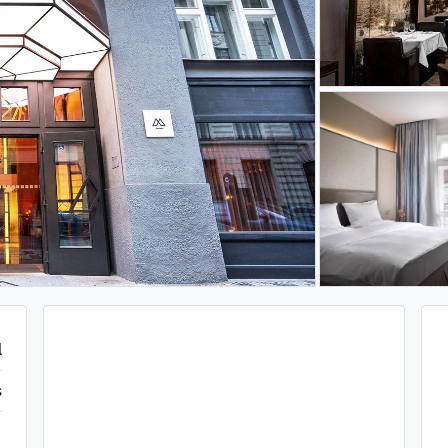
l
s
|