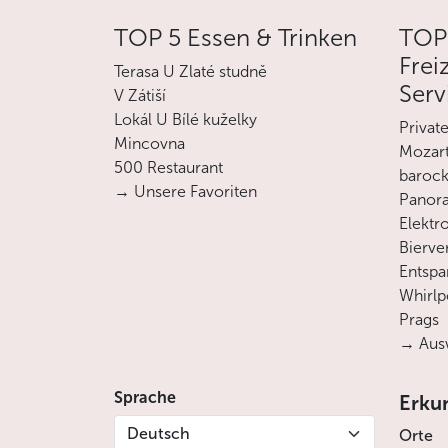
TOP 5 Essen & Trinken
TOP
Frei
Terasa U Zlaté studně
Serv
V Zátiší
Lokál U Bílé kuželky
Privat
Mincovna
Mozart
500 Restaurant
barock
→ Unsere Favoriten
Panora
Elektro
Bierve
Entsp
Whirlp
Prags
→ Ausw
Sprache
Erku
Deutsch
Orte