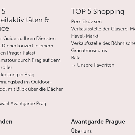
 5
TOP 5 Shopping
zeitaktivitäten &
Perníčkův sen
ice
Verkaufsstelle der Glaserei M
Havel-Markt
er Guide zu Ihren Diensten
Verkaufsstelle des Böhmisch
 Dinnerkonzert in einem
Granatmuseums
en Prager Palast
Bata
matour durch Prag auf dem
→ Unsere Favoriten
roller
rkostung in Prag
annungsbad im Outdoor-
ool mit Blick über die Dächer
ahl Avantgarde Prag
nden
Avantgarde Prague
Über uns