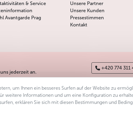
itaktivitäten & Service
Unsere Partner
teninformation
Unsere Kunden
l Avantgarde Prag
Pressestimmen
Kontakt
+420 774 311
 uns jederzeit an.
tern, um Ihnen ein besseres Surfen auf der Website zu ermög
erefreiheitserklärung
Manage consent
Sitemap
 Für weitere Informationen und um eine Konfiguration zu erhalt
ersurfen, erklären Sie sich mit diesen Bestimmungen und Bedin
s.r.o.