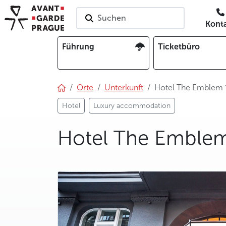
Suchen
Kont
Führung
Ticketbüro
Orte
Unterkunft
Hotel The Emblem 
Hotel
Luxury accommodation
Hotel The Emblem
photo 5
photo 6
photo 7
photo 8
photo 9
photo 10
photo 11
photo 12
photo 13
photo 14