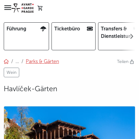
Führung
Ticketbüro
Transfers &
Dienstleistunge
…
Parks & Gärten
Teilen
Wein
Havlíček-Gärten
photo 5