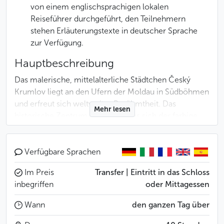
von einem englischsprachigen lokalen
Reiseführer durchgeführt, den Teilnehmern
stehen Erläuterungstexte in deutscher Sprache
zur Verfügung.
Hauptbeschreibung
Das malerische, mittelalterliche Städtchen Český
Krumlov liegt an den Ufern der Moldau in Südböhmen
und erfreut sich weltweiter Berühmtheit. Das
Mehr lesen
historische Zentrum, über welches sich der farbige
Schlossturm erhebt, gehört zum UNESCO-
Weltkulturerbe.
Verfügbare Sprachen
Besuchen Sie das Schloss, das zum großen Teil im 16.
Im Preis
Transfer | Eintritt in das Schloss
Jahrhundert erbaut wurde und eines der
inbegriffen
oder Mittagessen
umfangreichsten Schlossareale in Europa darstellt.
Besichtigen können Sie hier die wunderschöne
Wann
den ganzen Tag über
Inneneinrichtung, die Renaissance-Säle samt den
Wandfresken mit Darstellungen mächtiger