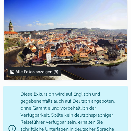
photo 5
photo 6
photo 7
photo 8
photo 9
Alle Fotos anzeigen
(9)
Diese Exkursion wird auf Englisch und
gegebenenfalls auch auf Deutsch angeboten,
ohne Garantie und vorbehaltlich der
Verfügbarkeit. Sollte kein deutschsprachiger
Reiseführer verfügbar sein, erhalten Sie
schriftliche Unterlagen in deutscher Sprache