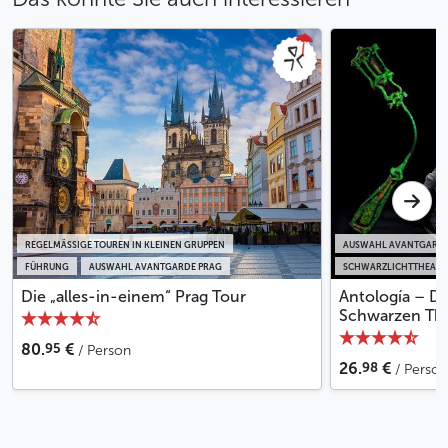
REGELMÄSSIGE TOUREN IN KLEINEN GRUPPEN
AUSWAHL AVANTGARDE
FÜHRUNG
AUSWAHL AVANTGARDE PRAG
SCHWARZLICHTTHEATE
Die „alles-in-einem“ Prag Tour
Antología – D
Schwarzen Thea
95
80.
€
/ Person
98
26.
€
/ Person