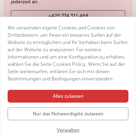
jederzeit an.
+420 774 311 468
Wir verwenden eigene Cookies und Cookies von
info@avantgarde-prague.cz
Drittanbietern, um Ihnen ein besseres Surfen auf der
Website zu ermöglichen und Ihr Verhalten beim Surfen
auf der Website zu analysieren. Für weitere
Geschäftsbedingungen
Informationen und um eine Konfiguration zu erhalten,
Datenschutz
wählen Sie die Seite Cookies Policy. Wenn Sie auf der
Barrierefreiheitserklärung
Seite weitersurfen, erklären Sie sich mit diesen
Bestimmungen und Bedingungen einverstanden.
Manage consent
Sitemap
Alles zulassen
Nur das Notwendigste zulassen
© 2025 Avantgarde Prague DMC s.r.o.
Verwalten