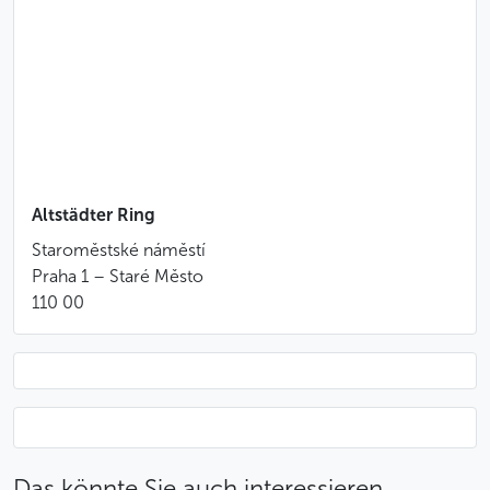
Besondere Stornobedingungen
Stornierung mehr als 24 Stunden vor Beginn:
gebührenfrei
Stornierung weniger als 24 Stunden vor Beginn:
Berechnung des vollen Betrags
Weniger
Altstädter Ring
Staroměstské náměstí
Praha 1 – Staré Město
110 00
Das könnte Sie auch interessieren