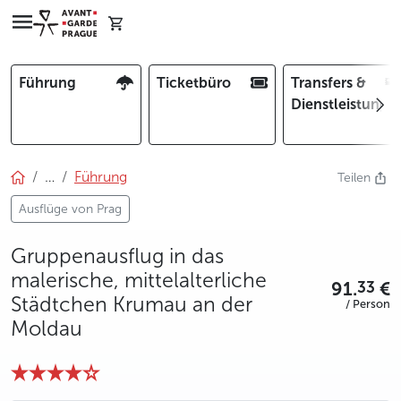
Führung
Ticketbüro
Transfers &
Dienstleistunge
…
Führung
Teilen
Ausflüge von Prag
Gruppenausflug in das
malerische, mittelalterliche
91.
€
33
Städtchen Krumau an der
/ Person
Moldau