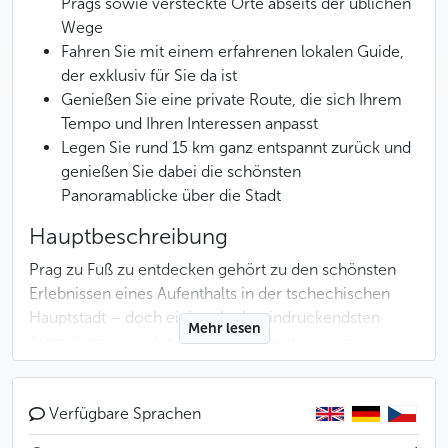
Prags sowie versteckte Orte abseits der üblichen
Wege
Fahren Sie mit einem erfahrenen lokalen Guide,
der exklusiv für Sie da ist
Genießen Sie eine private Route, die sich Ihrem
Tempo und Ihren Interessen anpasst
Legen Sie rund 15 km ganz entspannt zurück und
genießen Sie dabei die schönsten
Panoramablicke über die Stadt
Hauptbeschreibung
Prag zu Fuß zu entdecken gehört zu den schönsten
Erlebnissen eines Aufenthalts in der tschechischen
Hauptstadt – doch einige der beeindruckendsten
Mehr lesen
Aussichtspunkte der Stadt liegen weit voneinander
entfernt. Diese private E-Scooter-Tour bietet Ihnen die
Möglichkeit, Prag auf eine besonders angenehme,
flexible und zugleich intensive Weise zu erleben.
Verfügbare Sprachen