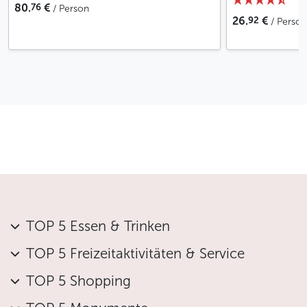
76
80.
€
/ Person
zweiter Guide eingesetzt
92
26.
€
/ Person
Unbegrenzt Wasser steht am Treffpunkt sowie am
Start- und Endpunkt der Tour zur Verfügung
Falls Sie persönliche Gegenstände hinterlassen
möchten, steht eine Gepäck- und
Taschenaufbewahrung zur Verfügung
Vor Beginn der Tour erhalten Sie eine Einführung
in die Bedienung der E-Scooter
Helme werden zur Verfügung gestellt
Regenponchos und Winterhandschuhe sind bei
Bedarf verfügbar
Sichere Fahrradkenntnisse sind Voraussetzung für
die Teilnahme an dieser Aktivität
TOP 5 Essen & Trinken
Die Nutzung der E-Scooter ist Kindern unter 150
cm Körpergröße, schwangeren Frauen, Personen
TOP 5 Freizeitaktivitäten & Service
über 120 kg sowie Personen unter Alkohol- oder
TOP 5 Shopping
Drogeneinfluss untersagt
In der Tschechischen Republik ist es streng