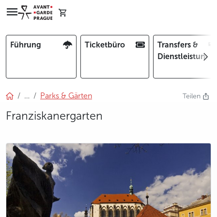
Führung
Ticketbüro
Transfers &
Dienstleistunge
…
Parks & Gärten
Teilen
Franziskanergarten
photo 5