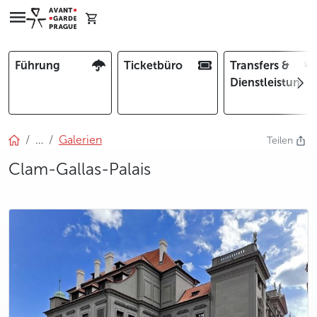
Führung
Ticketbüro
Transfers &
Dienstleistunge
…
Galerien
Teilen
Clam-Gallas-Palais
photo 5
photo 6