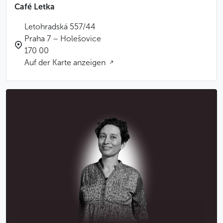
Café Letka
Letohradská 557/44
Praha 7 – Holešovice
170 00
Auf der Karte anzeigen