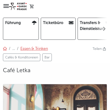
Führung
Ticketbüro
Transfers &
Dienstleistunge
…
Essen & Trinken
Teilen
Cafés & Konditoreien
Bar
Café Letka
photo 5
photo 6
photo 7
photo 8
photo 9