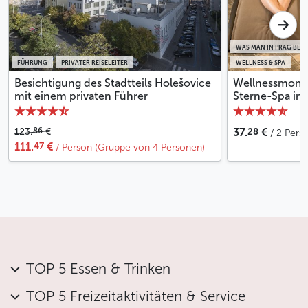
WAS MAN IN PRAG BEI
FÜHRUNG
PRIVATER REISELEITER
WELLNESS & SPA
Besichtigung des Stadtteils Holešovice
Wellnessmomen
mit einem privaten Führer
Sterne-Spa in 
28
86
123.
€
37.
€
/ 2 Pers
47
111.
€
/ Person (Gruppe von 4 Personen)
TOP 5 Essen & Trinken
TOP 5 Freizeitaktivitäten & Service