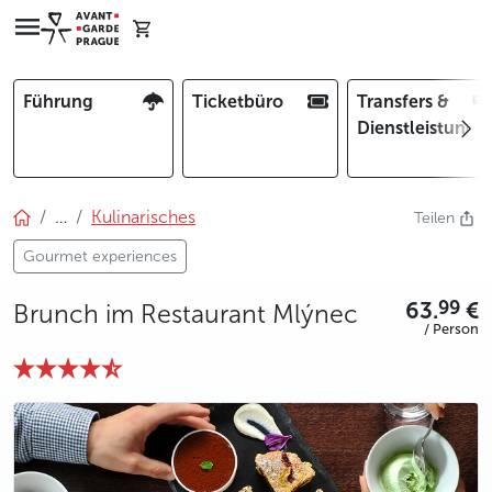
Führung
Ticketbüro
Transfers &
Dienstleistunge
…
Kulinarisches
Teilen
Gourmet experiences
63.
€
99
Brunch im Restaurant Mlýnec
/ Person
photo 5
photo 6