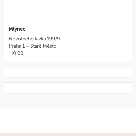
Auswahl an Eis
Unbegrenzter Konsum ausgewählter Getränke:
Aperitif
Mlýnec
Weißwein
Novotného lávka 199/9
Rotwein
Praha 1 – Staré Město
alkoholfreie Getränke, einschließlich frisch
110 00
gepressten Orangensafts
Das sollten Sie wissen
Brunchen können Sie samstags und sonntags von
11:30 bis 15:00 Uhr
Das Menü ändert sich wöchentlich; das Angebot
für das nächste Wochenende finden Sie auf den
Webseiten des Restaurants
Das Restaurant verfügt über eine Kinderecke mit
Betreuung, wo man sich während des Brunchs
um Ihre Kinder kümmert