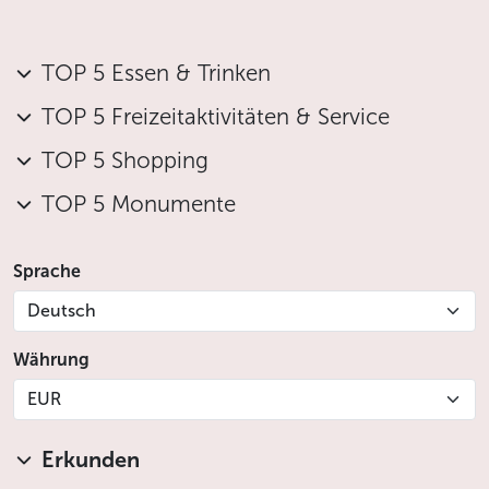
Kinder bis 6 Jahren brunchen umsonst
Kinder von 6 bis 12 Jahren brunchen zum halben
Preis
TOP 5 Essen & Trinken
Weniger
TOP 5 Freizeitaktivitäten & Service
TOP 5 Shopping
TOP 5 Monumente
Sprache
Deutsch
Währung
EUR
Erkunden