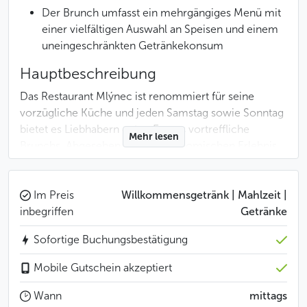
Der Brunch umfasst ein mehrgängiges Menü mit
einer vielfältigen Auswahl an Speisen und einem
uneingeschränkten Getränkekonsum
Hauptbeschreibung
Das Restaurant Mlýnec ist renommiert für seine
vorzügliche Küche und jeden Samstag sowie Sonntag
bietet es Liebhabern guten Essens vortreffliche
Mehr lesen
Brunchs. Abgesehen vom gastronomischen Erlebnis
bietet dieses Restaurant auch einen fesselnden Blick
auf die Moldau und Karlsbrücke. Bei schönem Wetter
können Sie sich von diesem allzu schönen Ausblick
Im Preis
Willkommensgetränk | Mahlzeit |
von der Terrasse des Restaurants hinreißen lassen.
inbegriffen
Getränke
Sofortige Buchungsbestätigung
Menü
Beispiel-Menü:
Mobile Gutschein akzeptiert
Wann
mittags
Vorspeisen