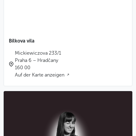
von Säulen umschlossen, die an Korngarben erinnern
und sich auf Säulen eines antiken ägyptischen Tempels
beziehen.
Weniger
Bílkova vila
Mickiewiczova 233/1
Praha 6 – Hradčany
160 00
Auf der Karte anzeigen