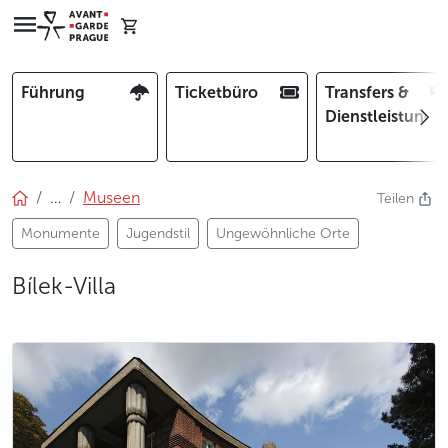
Führung
Ticketbüro
Transfers &
Dienstleistunge
…
Museen
Teilen
Monumente
Jugendstil
Ungewöhnliche Orte
Bílek-Villa
photo 5
photo 6
photo 7
photo 8
photo 9