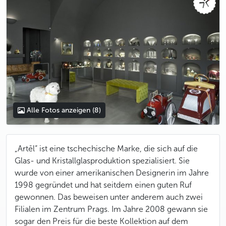
Alle Fotos anzeigen
(8)
„Artěl“ ist eine tschechische Marke, die sich auf die
Glas- und Kristallglasproduktion spezialisiert. Sie
wurde von einer amerikanischen Designerin im Jahre
1998 gegründet und hat seitdem einen guten Ruf
gewonnen. Das beweisen unter anderem auch zwei
Filialen im Zentrum Prags. Im Jahre 2008 gewann sie
sogar den Preis für die beste Kollektion auf dem