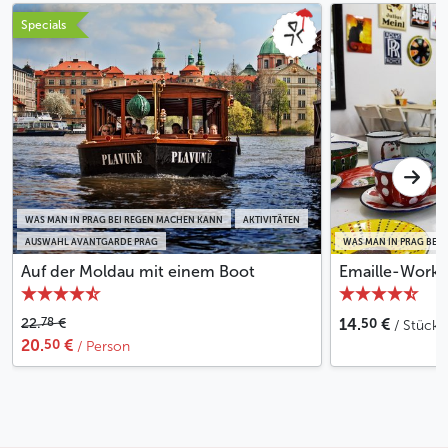
Specials
WAS MAN IN PRAG BEI REGEN MACHEN KANN
AKTIVITÄTEN
AUSWAHL AVANTGARDE PRAG
WAS MAN IN PRAG BEI
Auf der Moldau mit einem Boot
Emaille-Works
50
78
22.
€
14.
€
/ Stück
50
20.
€
/ Person