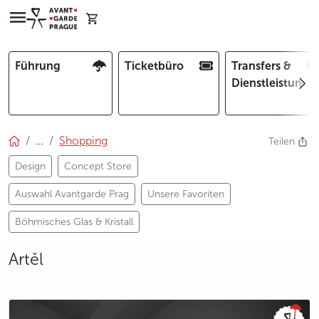
Führung
Ticketbüro
Transfers &
Dienstleistunge
…
Shopping
Teilen
Design
Concept Store
Auswahl Avantgarde Prag
Unsere Favoriten
Böhmisches Glas & Kristall
Artěl
photo 5
photo 6
photo 7
photo 8