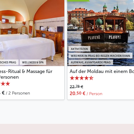
AKTIVITÄTEN
WAS MAN IN PRAG BEI REGEN MACHEN KANN
SCHES PRAG
WELLNESS & SPA
AUSWAHL AVANTGARDE PRAG
ss-Ritual & Massage für
Auf der Moldau mit einem B
Personen
78
22.
€
1
€
50
/ 2 Personen
20.
€
/ Person