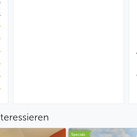
e
$
teressieren
Specials