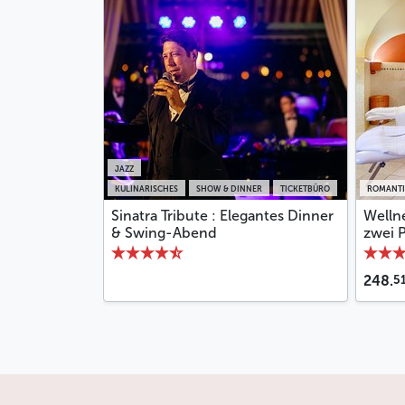
JAZZ
KULINARISCHES
SHOW & DINNER
TICKETBÜRO
ROMANTI
Sinatra Tribute : Elegantes Dinner
Wellne
& Swing-Abend
zwei 
5
248.