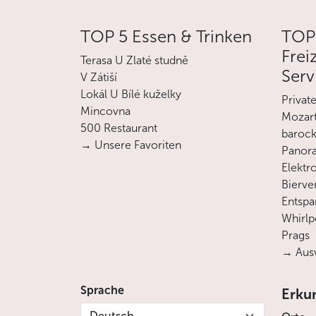
TOP 5 Essen & Trinken
TOP
Frei
Terasa U Zlaté studně
Serv
V Zátiší
Lokál U Bílé kuželky
Privat
Mincovna
Mozart
500 Restaurant
barock
→ Unsere Favoriten
Panora
Elektro
Bierve
Entsp
Whirlp
Prags
→ Ausw
Sprache
Erku
Deutsch