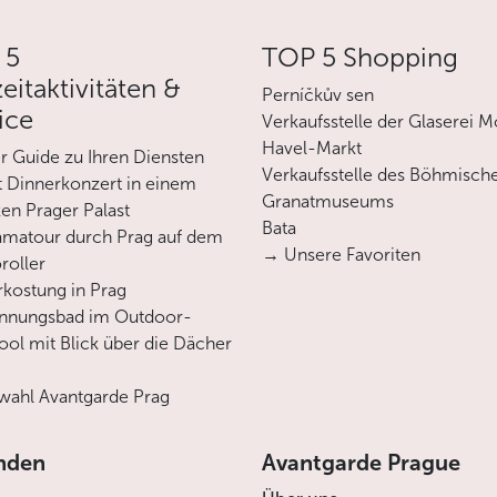
 5
TOP 5 Shopping
zeitaktivitäten &
Perníčkův sen
ice
Verkaufsstelle der Glaserei M
Havel-Markt
er Guide zu Ihren Diensten
Verkaufsstelle des Böhmisch
 Dinnerkonzert in einem
Granatmuseums
en Prager Palast
Bata
matour durch Prag auf dem
→ Unsere Favoriten
roller
rkostung in Prag
annungsbad im Outdoor-
ool mit Blick über die Dächer
ahl Avantgarde Prag
nden
Avantgarde Prague