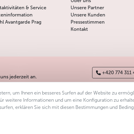
Über uns
itaktivitäten & Service
Unsere Partner
teninformation
Unsere Kunden
l Avantgarde Prag
Pressestimmen
Kontakt
+420 774 311
 uns jederzeit an.
tern, um Ihnen ein besseres Surfen auf der Website zu ermög
erefreiheitserklärung
Manage consent
Sitemap
 Für weitere Informationen und um eine Konfiguration zu erhalt
ersurfen, erklären Sie sich mit diesen Bestimmungen und Bedin
s.r.o.