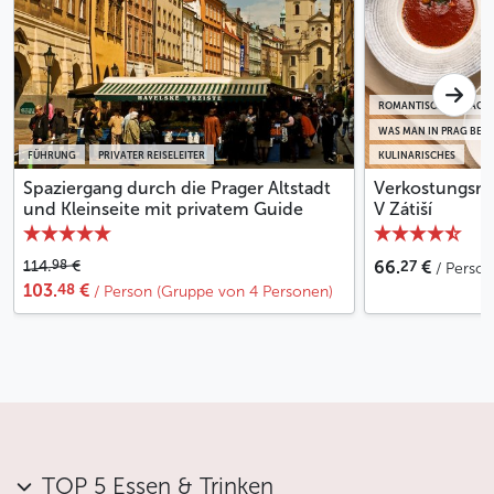
ROMANTISCHES PRAG
WAS MAN IN PRAG BEI
FÜHRUNG
PRIVATER REISELEITER
KULINARISCHES
Spaziergang durch die Prager Altstadt
Verkostungsme
und Kleinseite mit privatem Guide
V Zátiší
27
98
114.
€
66.
€
/ Person
48
103.
€
/ Person (Gruppe von 4 Personen)
TOP 5 Essen & Trinken