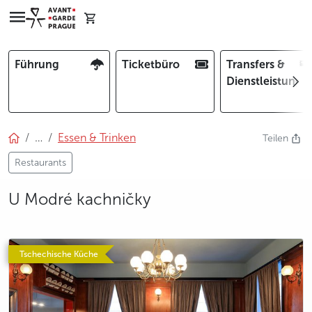
Führung
Ticketbüro
Transfers &
Dienstleistunge
…
Essen & Trinken
Teilen
Restaurants
U Modré kachničky
photo 5
photo 6
Tschechische Küche