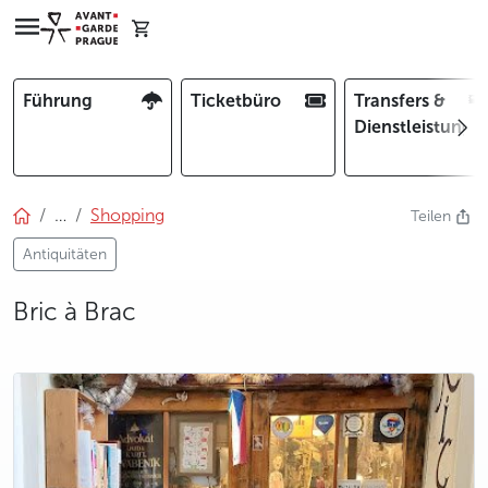
Führung
Ticketbüro
Transfers &
Dienstleistunge
…
Shopping
Teilen
Antiquitäten
Bric à Brac
photo 5
photo 6