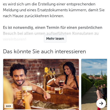
es wird sich um die Erstellung einer entsprechenden
Meldung und eines Ersatzdokuments kümmern, damit Sie
nach Hause zurückkehren können.
Es ist notwendig, einen Termin für einen persönlichen
Besuch bei allen unten aufgeführten Konsulaten zu
Mehr lesen
vereinbaren!
Botschaft der Bundesrepublik
Das könnte Sie auch interessieren
Deutschland Prag
Adresse: Vlašská Straße 19, Prag 1 –
Malá Strana
Öffnungszeiten des Konsulats: Montag, Dienstag, Freitag:
08:30 – 12:00, Mittwoch: 08:30 – 12:00 und 13:30 –
16:00
Kontakt der Konsularabteilung: +420 257 113 111
BIER