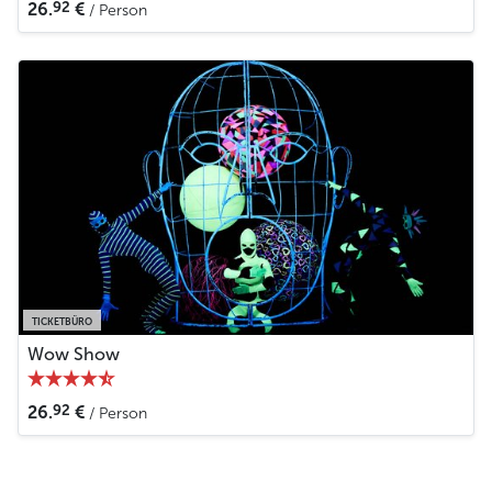
92
26.
€
/ Person
künstlerischen Ausdrucks fasziniert Zuschauer aller
Altersgruppen und stellt eine interessante Kombination aus
traditionellen Elementen der tschechischen Folklore und
modernem experimentellem Theater dar. Für Prag-
Besucher ist ein Besuch des Schwarzen Theaters ein
einzigartiges Erlebnis voller Illusionen, Humor und
fantastischer Geschichten.
Weniger
TICKETBÜRO
Wow Show
92
26.
€
/ Person