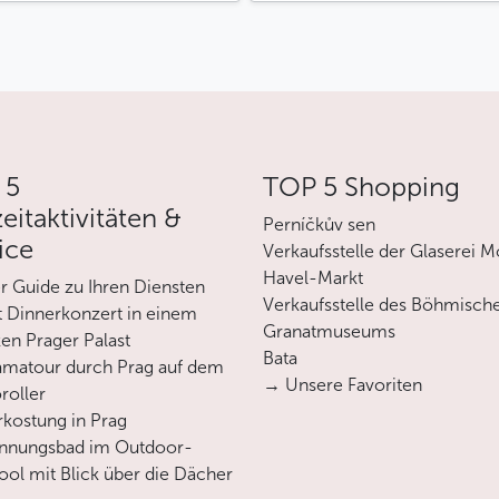
n
essionellem deutschsprachigem Guide
tag – ganzjährig verfügbar
nem zuvor vereinbarten Ort im Prager Zentrum
urm oder St.-Nikolaus-Kirche in Malá Strana – je nach
 5
TOP 5 Shopping
ührung inklusive
zeitaktivitäten &
ickets für öffentliche Verkehrsmittel inklusive, um
Perníčkův sen
ice
d historischem Zentrum zu erleichtern
Verkaufsstelle der Glaserei M
an Ihre Wünsche und Ihr persönliches
Havel-Markt
er Guide zu Ihren Diensten
Verkaufsstelle des Böhmisch
 Dinnerkonzert in einem
in Prag bleibt während Ihres gesamten Erlebnisses
Granatmuseums
en Prager Palast
Bata
matour durch Prag auf dem
fehlungen und praktische Tipps für Ihren Aufenthalt
→ Unsere Favoriten
roller
rkostung in Prag
annungsbad im Outdoor-
Weniger
ool mit Blick über die Dächer