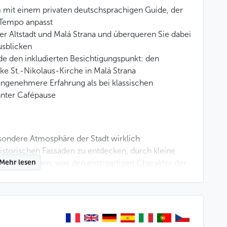
mit einem privaten deutschsprachigen Guide, der
r Tempo anpasst
der Altstadt und Malá Strana und überqueren Sie dabei
usblicken
 den inkludierten Besichtigungspunkt: den
ke St.-Nikolaus-Kirche in Malá Strana
angenehmere Erfahrung als bei klassischen
nnter Cafépause
sondere Atmosphäre der Stadt wirklich
istorischen Fassaden zu entdecken, durch kleine
tt zu verstehen, was den einzigartigen Charakter der
Mehr lesen
chigen Guide erleben Sie die Stadt auf
 im Rahmen einer klassischen Gruppenführung. Die
em Rhythmus, Ihren Interessen und Ihrer Neugier an.