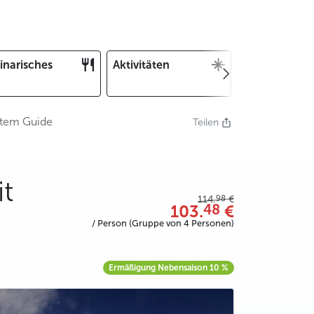
inarisches
Aktivitäten
Weihnachten
und Silvester
vatem Guide
Teilen
it
98
114.
€
48
103.
€
/ Person (Gruppe von 4 Personen)
Ermäßigung Nebensaison 10 %