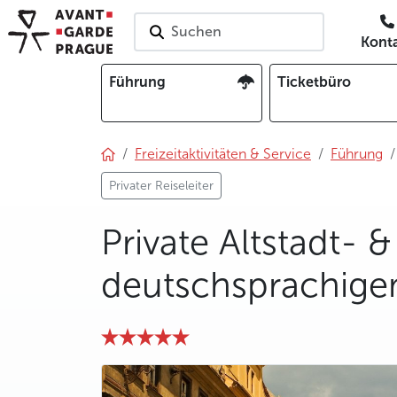
Suchen
Kont
Führung
Ticketbüro
Freizeitaktivitäten & Service
Führung
Privater Reiseleiter
Private Altstadt-
deutschsprachig
photo 5
photo 6
photo 7
photo 8
photo 9
photo 10