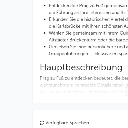
Entdecken Sie Prag zu Fuß gemeinsam 
die Führung an Ihre Interessen und Ih
Erkunden Sie die historischen Viertel 
die Karlsbrücke mit ihren schönsten A
Wählen Sie gemeinsam mit Ihrem Guide
Altstädter Brückenturm oder die baroc
Genießen Sie eine persönlichere und 
Gruppenführungen – inklusive entspa
Hauptbeschreibung
Prag zu Fuß zu entdecken bedeutet, die be
wahrzunehmen: versteckte Details hinter h
Gassen zu schlendern und Schritt für Schri
tschechischen Hauptstadt ausmacht.
Gemeinsam mit Ihrem privaten deutschspra
persönlichere und angenehmere Weise als
Verfügbare Sprachen
Besichtigung passt sich ganz natürlich Ihr